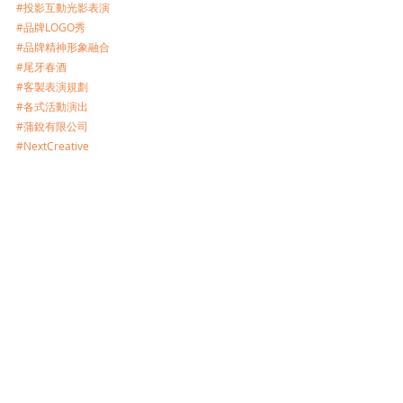
#投影互動光影表演
#品牌LOGO秀
#品牌精神形象融合
#尾牙春酒
#客製表演規劃
#各式活動演出
#蒲銳有限公司
#NextCreative