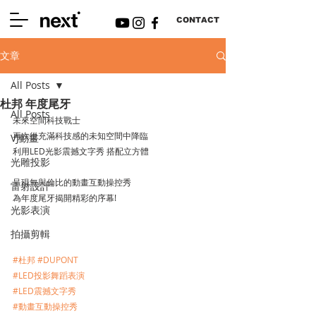
CONTACT
文章
All Posts
杜邦 年度尾牙
All Posts
未來空間科技戰士
再次從充滿科技感的未知空間中降臨
VJ動畫
利用LED光影震撼文字秀 搭配立方體
光雕投影
呈現無與倫比的動畫互動操控秀
雷射設計
為年度尾牙揭開精彩的序幕!
光影表演
拍攝剪輯
#杜邦
#DUPONT
#LED投影舞蹈表演
#LED震撼文字秀
#動畫互動操控秀