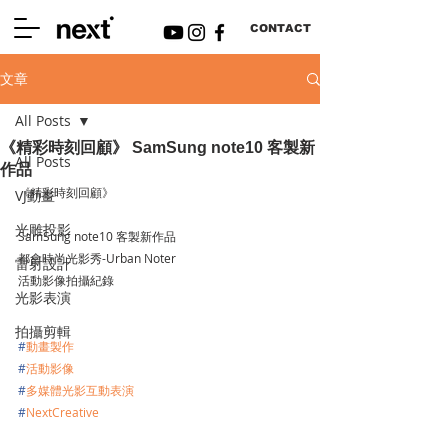
CONTACT
文章
All Posts
《精彩時刻回顧》 SamSung note10 客製新
All Posts
作品
《精彩時刻回顧》
VJ動畫
光雕投影
SamSung note10 客製新作品
都會時尚光影秀-Urban Noter
雷射設計
活動影像拍攝紀錄
光影表演
拍攝剪輯
#
動畫製作
#
活動影像
#
多媒體光影互動表演
#
NextCreative