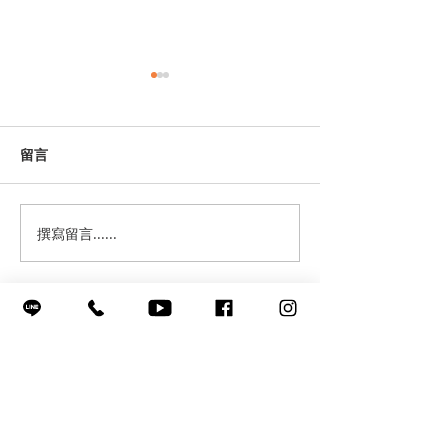
留言
撰寫留言......
FUSO UNITED【共轉未
LOGO怎麼不見了?
來】線上活動發表會
一德Boog Studi
WE MAKE THE
IMAGINATION COME TRUE
聯繫我們 獲得更多資訊與報價