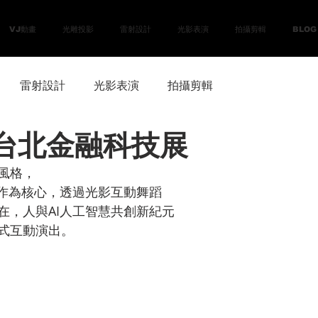
VJ動畫
光雕投影
雷射設計
光影表演
拍攝剪輯
BLOG
雷射設計
光影表演
拍攝剪輯
ch 台北金融科技展
風格，
展作為核心，透過光影互動舞蹈
在，人與AI人工智慧共創新紀元
式互動演出。