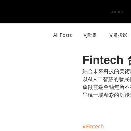
ABOUT
All Posts
VJ動畫
光雕投影
Finte
結合未來科技的美術
以AI人工智慧的發
象徵雲端金融無所不
呈現一場精彩的沉浸
#Fintech