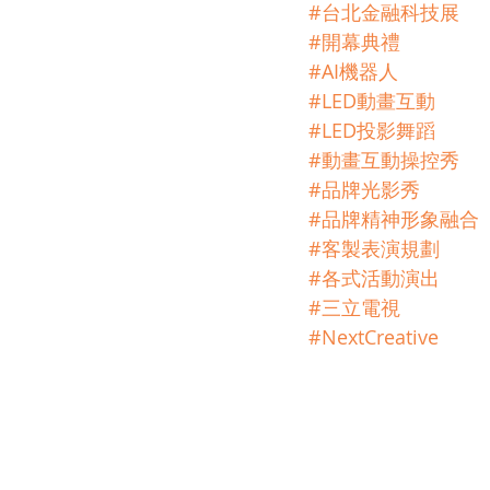
#台北金融科技展
#開幕典禮
#AI機器人
#LED動畫互動
#LED投影舞蹈
#動畫互動操控秀
#品牌光影秀
#品牌精神形象融合
#客製表演規劃
#各式活動演出
#三立電視
#NextCreative