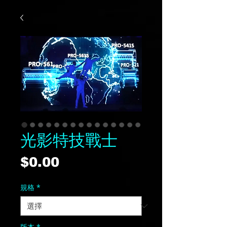
光影特技戰士
價
$0.00
格
規格
*
版本
*